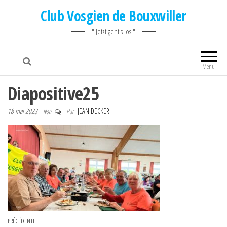
Club Vosgien de Bouxwiller
" Jetzt geht's los "
Menu
Diapositive25
18 mai 2023
Par
JEAN DECKER
Non
Navigation de l’article
Article précédent
PRÉCÉDENTE