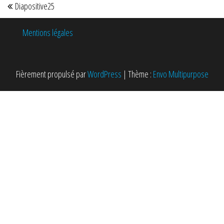
Diapositive25
Mentions légales
Fièrement propulsé par
WordPress
|
Thème :
Envo Multipurpose