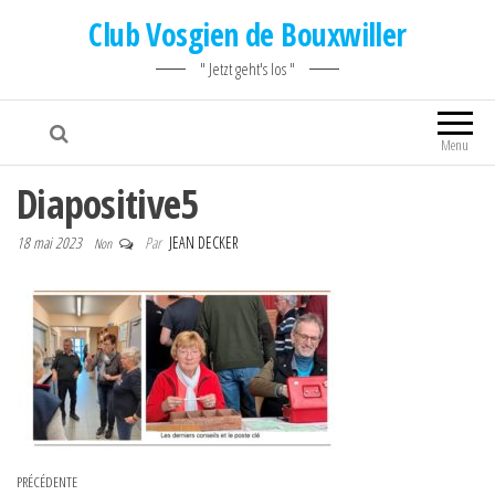
Club Vosgien de Bouxwiller
" Jetzt geht's los "
Menu
Diapositive5
18 mai 2023
Par
JEAN DECKER
Non
Navigation de l’article
Article précédent
PRÉCÉDENTE