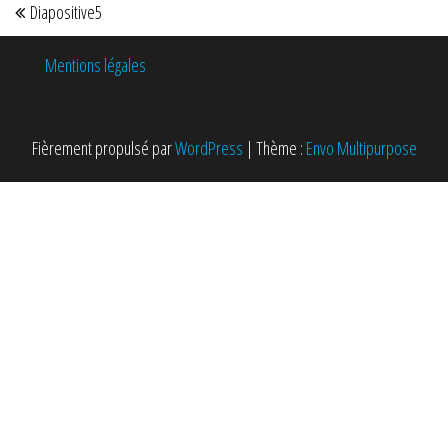
Diapositive5
Mentions légales
Fièrement propulsé par
WordPress
|
Thème :
Envo Multipurpose