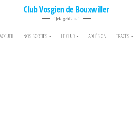
Club Vosgien de Bouxwiller
" Jetzt geht's los "
ACCUEIL
NOS SORTIES
LE CLUB
ADHÉSION
TRACÉS