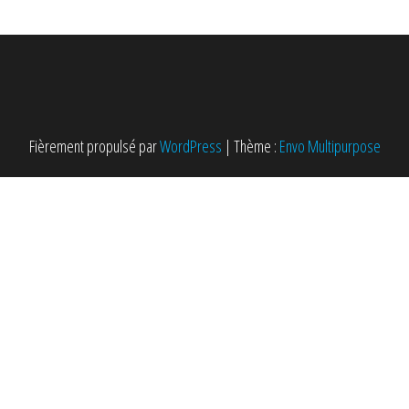
Fièrement propulsé par
WordPress
|
Thème :
Envo Multipurpose